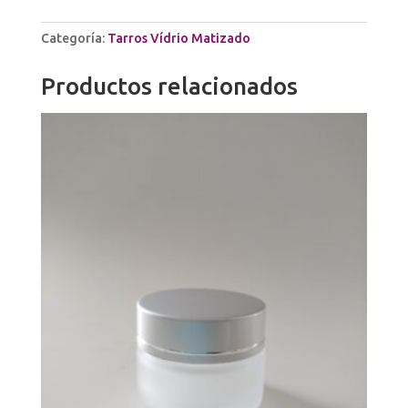
ml
con
Categoría:
Tarros Vídrio Matizado
Tapa
Oro
Productos relacionados
y
disco
PP
cantidad