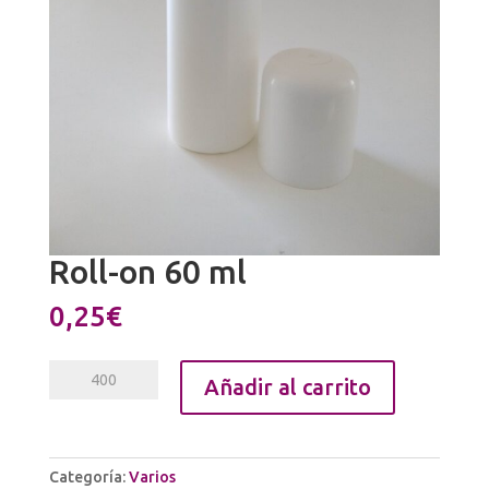
Roll-on 60 ml
0,25
€
Roll-
Añadir al carrito
on
60
ml
cantidad
Categoría:
Varios