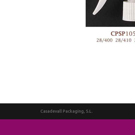
Casadevall Packaging, S.L.